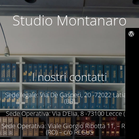
Studio Montanaro
I nostri contatti
Sede legale: Via De Gasperi, 20 -72022 Latiano
(BR)
Sede Operativa: Via D’Elia, 8 -73100 Lecce (LE)
Sede Operativa: Viale Giorgio Ribotta 11, – Roma
(RO) – c/o REGUS