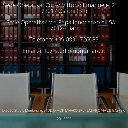
Sede Operativa: Corso Vittorio Emanuele, 250 –
72017 Ostuni (BR)
Sede Operativa: Via Papa Innocenzo XII 5/A –
70124 Bari
Telefono: +39 0831 726083
Email:
info@studiomontanaro.it
© 2026 Studio Montanaro. STUDIO MONTANARO SRL - LATIANO VIA DE GASPERI,
20 LECCE