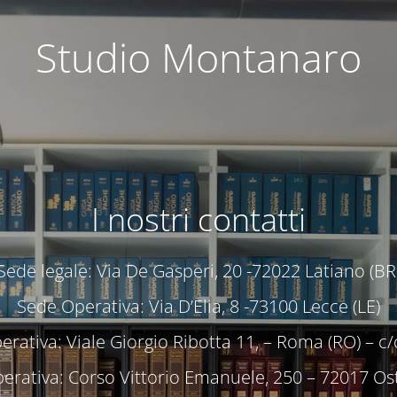
Studio Montanaro
I nostri contatti
Sede legale: Via De Gasperi, 20 -72022 Latiano (BR
Sede Operativa: Via D’Elia, 8 -73100 Lecce (LE)
rativa: Viale Giorgio Ribotta 11, – Roma (RO) – 
erativa: Corso Vittorio Emanuele, 250 – 72017 Ost