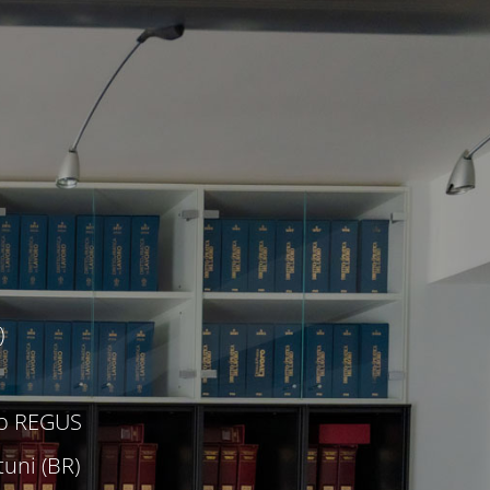
)
c/o REGUS
uni (BR)