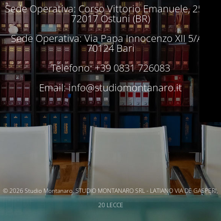
Sede Operativa: Corso Vittorio Emanuele, 250 –
72017 Ostuni (BR)
Sede Operativa: Via Papa Innocenzo XII 5/A –
70124 Bari
Telefono: +39 0831 726083
Email:
info@studiomontanaro.it
© 2026 Studio Montanaro. STUDIO MONTANARO SRL - LATIANO VIA DE GASPERI,
20 LECCE