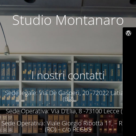
Studio Montanaro
I nostri contatti
Sede legale: Via De Gasperi, 20 -72022 Latiano
(BR)
Sede Operativa: Via D’Elia, 8 -73100 Lecce (LE)
Sede Operativa: Viale Giorgio Ribotta 11, – Roma
(RO) – c/o REGUS