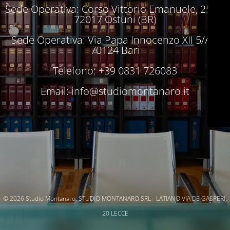
Sede Operativa: Corso Vittorio Emanuele, 250 –
72017 Ostuni (BR)
Sede Operativa: Via Papa Innocenzo XII 5/A –
70124 Bari
Telefono: +39 0831 726083
Email:
info@studiomontanaro.it
© 2026 Studio Montanaro. STUDIO MONTANARO SRL - LATIANO VIA DE GASPERI,
20 LECCE