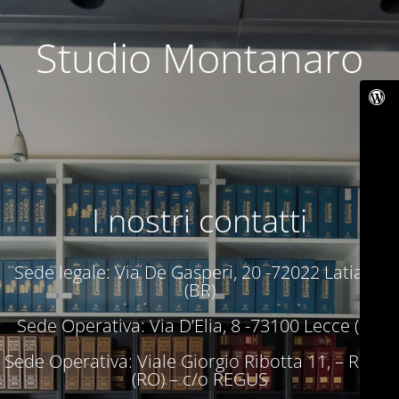
Studio Montanaro
I nostri contatti
Sede legale: Via De Gasperi, 20 -72022 Latiano
(BR)
Sede Operativa: Via D’Elia, 8 -73100 Lecce (LE)
Sede Operativa: Viale Giorgio Ribotta 11, – Roma
(RO) – c/o REGUS