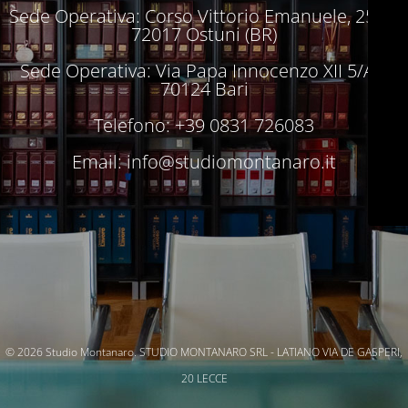
Sede Operativa: Corso Vittorio Emanuele, 250 –
72017 Ostuni (BR)
Sede Operativa: Via Papa Innocenzo XII 5/A –
70124 Bari
Telefono: +39 0831 726083
Email:
info@studiomontanaro.it
© 2026 Studio Montanaro. STUDIO MONTANARO SRL - LATIANO VIA DE GASPERI,
20 LECCE