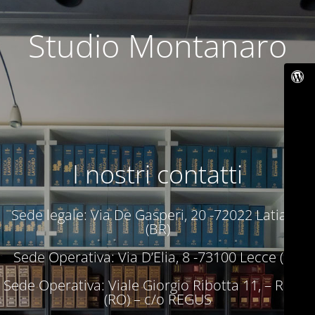
Studio Montanaro
I nostri contatti
Sede legale: Via De Gasperi, 20 -72022 Latiano
(BR)
Sede Operativa: Via D’Elia, 8 -73100 Lecce (LE)
Sede Operativa: Viale Giorgio Ribotta 11, – Roma
(RO) – c/o REGUS