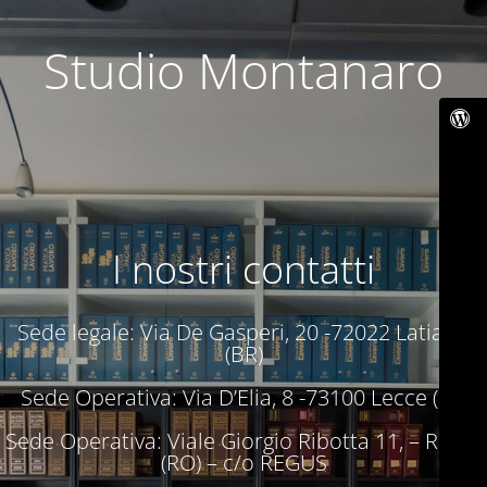
Studio Montanaro
I nostri contatti
Sede legale: Via De Gasperi, 20 -72022 Latiano
(BR)
Sede Operativa: Via D’Elia, 8 -73100 Lecce (LE)
Sede Operativa: Viale Giorgio Ribotta 11, – Roma
(RO) – c/o REGUS