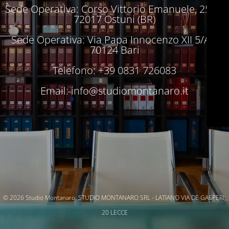
Sede Operativa: Corso Vittorio Emanuele, 250 –
72017 Ostuni (BR)
Sede Operativa: Via Papa Innocenzo XII 5/A –
70124 Bari
Telefono: +39 0831 726083
Email:
info@studiomontanaro.it
© 2026 Studio Montanaro. STUDIO MONTANARO SRL - LATIANO VIA DE GASPERI,
20 LECCE