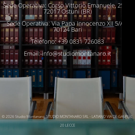
Sede Operativa: Corso Vittorio Emanuele, 250 –
72017 Ostuni (BR)
Sede Operativa: Via Papa Innocenzo XII 5/A –
70124 Bari
Telefono: +39 0831 726083
Email:
info@studiomontanaro.it
© 2026 Studio Montanaro. STUDIO MONTANARO SRL - LATIANO VIA DE GASPERI,
20 LECCE