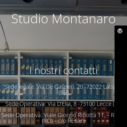
Studio Montanaro
I nostri contatti
Sede legale: Via De Gasperi, 20 -72022 Latiano
(BR)
Sede Operativa: Via D’Elia, 8 -73100 Lecce (LE)
Sede Operativa: Viale Giorgio Ribotta 11, – Roma
(RO) – c/o REGUS