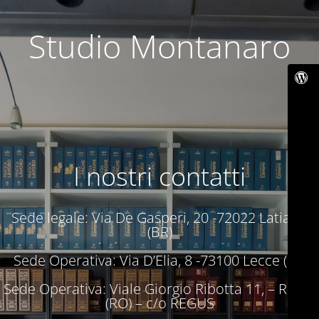
Studio Montanaro
I nostri contatti
Sede legale: Via De Gasperi, 20 -72022 Latiano
(BR)
Sede Operativa: Via D’Elia, 8 -73100 Lecce (LE)
Sede Operativa: Viale Giorgio Ribotta 11, – Roma
(RO) – c/o REGUS