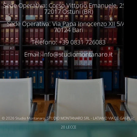
Sede Operativa: Corso Vittorio Emanuele, 250 –
72017 Ostuni (BR)
Sede Operativa: Via Papa Innocenzo XII 5/A –
70124 Bari
Telefono: +39 0831 726083
Email:
info@studiomontanaro.it
© 2026 Studio Montanaro. STUDIO MONTANARO SRL - LATIANO VIA DE GASPERI,
20 LECCE