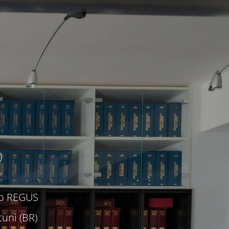
)
c/o REGUS
uni (BR)