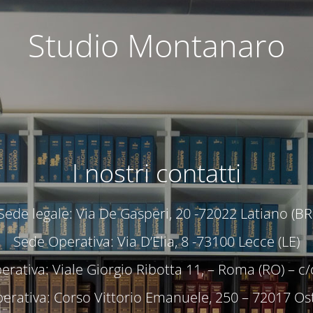
Studio Montanaro
I nostri contatti
Sede legale: Via De Gasperi, 20 -72022 Latiano (BR
Sede Operativa: Via D’Elia, 8 -73100 Lecce (LE)
rativa: Viale Giorgio Ribotta 11, – Roma (RO) – 
erativa: Corso Vittorio Emanuele, 250 – 72017 Ost