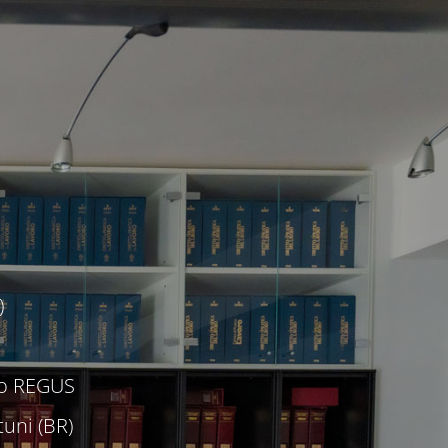
)
c/o REGUS
uni (BR)