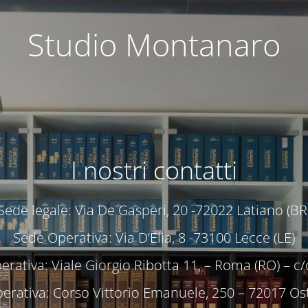
Studio Montanaro
I nostri contatti
Sede legale: Via De Gasperi, 20 -72022 Latiano (BR
Sede Operativa: Via D’Elia, 8 -73100 Lecce (LE)
rativa: Viale Giorgio Ribotta 11, – Roma (RO) – 
erativa: Corso Vittorio Emanuele, 250 – 72017 Ost