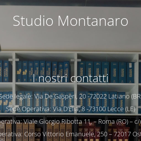
Studio Montanaro
I nostri contatti
Sede legale: Via De Gasperi, 20 -72022 Latiano (BR
Sede Operativa: Via D’Elia, 8 -73100 Lecce (LE)
rativa: Viale Giorgio Ribotta 11, – Roma (RO) – 
erativa: Corso Vittorio Emanuele, 250 – 72017 Ost