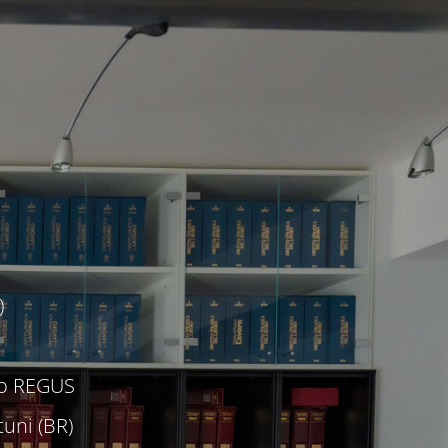
)
c/o REGUS
uni (BR)