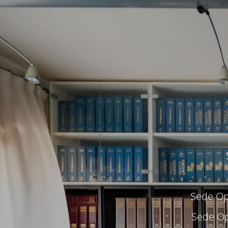
Sede Ope
Sede Op