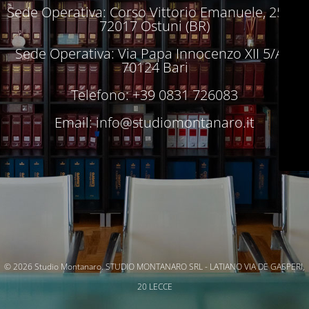
Sede Operativa: Corso Vittorio Emanuele, 250 –
72017 Ostuni (BR)
Sede Operativa: Via Papa Innocenzo XII 5/A –
70124 Bari
Telefono: +39 0831 726083
Email:
info@studiomontanaro.it
© 2026 Studio Montanaro. STUDIO MONTANARO SRL - LATIANO VIA DE GASPERI,
20 LECCE