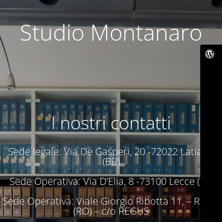
Studio Montanaro
I nostri contatti
Sede legale: Via De Gasperi, 20 -72022 Latiano
(BR)
Sede Operativa: Via D’Elia, 8 -73100 Lecce (LE)
Sede Operativa: Viale Giorgio Ribotta 11, – Roma
(RO) – c/o REGUS