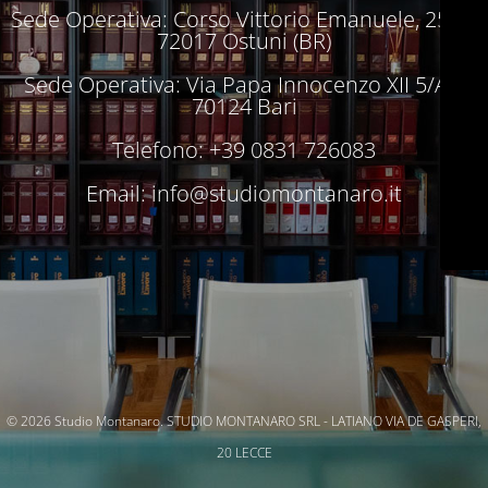
Sede Operativa: Corso Vittorio Emanuele, 250 –
72017 Ostuni (BR)
Sede Operativa: Via Papa Innocenzo XII 5/A –
70124 Bari
Telefono: +39 0831 726083
Email:
info@studiomontanaro.it
© 2026 Studio Montanaro. STUDIO MONTANARO SRL - LATIANO VIA DE GASPERI,
20 LECCE