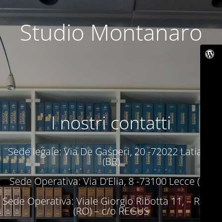
Studio Montanaro
I nostri contatti
Sede legale: Via De Gasperi, 20 -72022 Latiano
(BR)
Sede Operativa: Via D’Elia, 8 -73100 Lecce (LE)
Sede Operativa: Viale Giorgio Ribotta 11, – Roma
(RO) – c/o REGUS