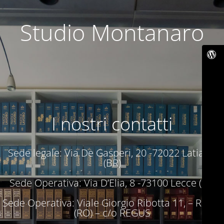
Studio Montanaro
I nostri contatti
Sede legale: Via De Gasperi, 20 -72022 Latiano
(BR)
Sede Operativa: Via D’Elia, 8 -73100 Lecce (LE)
Sede Operativa: Viale Giorgio Ribotta 11, – Roma
(RO) – c/o REGUS