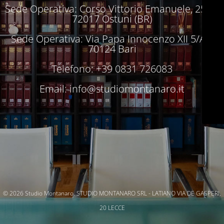
Sede Operativa: Corso Vittorio Emanuele, 250 –
72017 Ostuni (BR)
Sede Operativa: Via Papa Innocenzo XII 5/A –
70124 Bari
Telefono: +39 0831 726083
Email:
info@studiomontanaro.it
© 2026 Studio Montanaro. STUDIO MONTANARO SRL - LATIANO VIA DE GASPERI,
20 LECCE