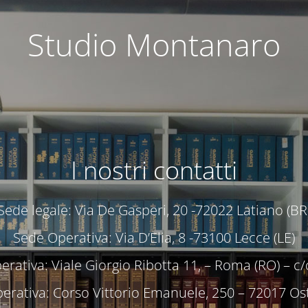
Studio Montanaro
I nostri contatti
Sede legale: Via De Gasperi, 20 -72022 Latiano (BR
Sede Operativa: Via D’Elia, 8 -73100 Lecce (LE)
rativa: Viale Giorgio Ribotta 11, – Roma (RO) – 
erativa: Corso Vittorio Emanuele, 250 – 72017 Ost