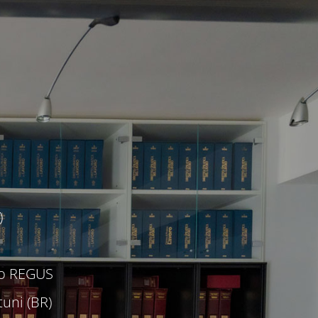
)
c/o REGUS
uni (BR)