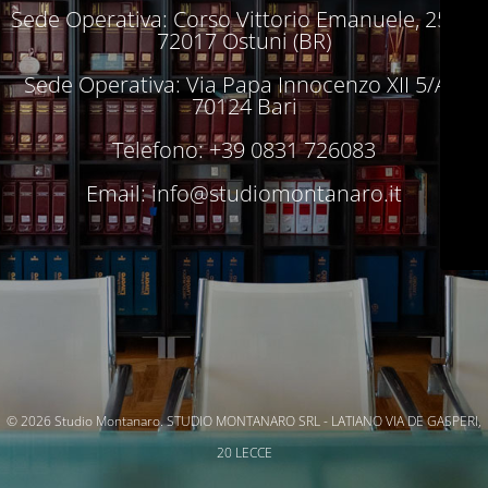
Sede Operativa: Corso Vittorio Emanuele, 250 –
72017 Ostuni (BR)
Sede Operativa: Via Papa Innocenzo XII 5/A –
70124 Bari
Telefono: +39 0831 726083
Email:
info@studiomontanaro.it
© 2026 Studio Montanaro. STUDIO MONTANARO SRL - LATIANO VIA DE GASPERI,
20 LECCE