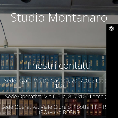
Studio Montanaro
I nostri contatti
Sede legale: Via De Gasperi, 20 -72022 Latiano
(BR)
Sede Operativa: Via D’Elia, 8 -73100 Lecce (LE)
Sede Operativa: Viale Giorgio Ribotta 11, – Roma
(RO) – c/o REGUS