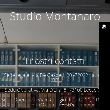
Studio Montanaro
I nostri contatti
Sede legale: Via De Gasperi, 20 -72022 Latiano
(BR)
Sede Operativa: Via D’Elia, 8 -73100 Lecce (LE)
Sede Operativa: Viale Giorgio Ribotta 11, – Roma
(RO) – c/o REGUS