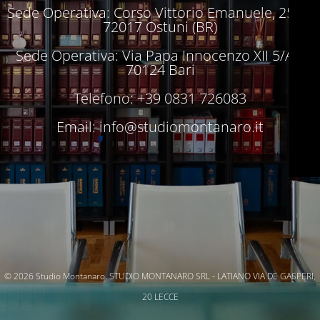
Sede Operativa: Corso Vittorio Emanuele, 250 –
72017 Ostuni (BR)
Sede Operativa: Via Papa Innocenzo XII 5/A –
70124 Bari
Telefono: +39 0831 726083
Email:
info@studiomontanaro.it
© 2026 Studio Montanaro. STUDIO MONTANARO SRL - LATIANO VIA DE GASPERI,
20 LECCE