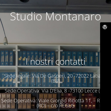
Studio Montanaro
I nostri contatti
Sede legale: Via De Gasperi, 20 -72022 Latiano
(BR)
Sede Operativa: Via D’Elia, 8 -73100 Lecce (LE)
Sede Operativa: Viale Giorgio Ribotta 11, – Roma
(RO) – c/o REGUS