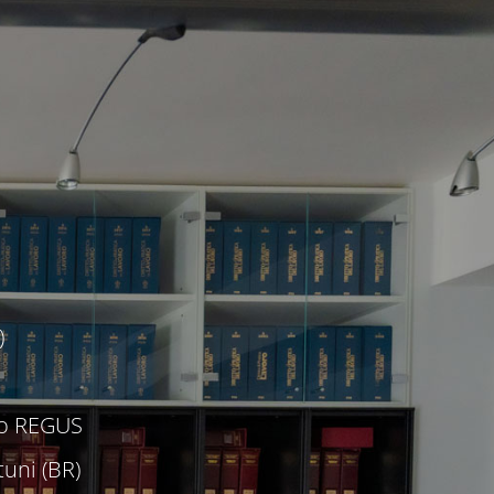
)
c/o REGUS
uni (BR)