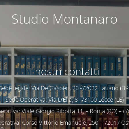
Studio Montanaro
I nostri contatti
Sede legale: Via De Gasperi, 20 -72022 Latiano (BR
Sede Operativa: Via D’Elia, 8 -73100 Lecce (LE)
rativa: Viale Giorgio Ribotta 11, – Roma (RO) – 
erativa: Corso Vittorio Emanuele, 250 – 72017 Ost