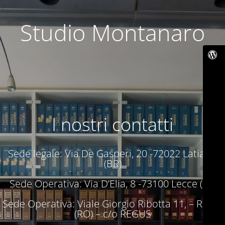
Studio Montanaro
I nostri contatti
Sede legale: Via De Gasperi, 20 -72022 Latiano
(BR)
Sede Operativa: Via D’Elia, 8 -73100 Lecce (LE)
Sede Operativa: Viale Giorgio Ribotta 11, – Roma
(RO) – c/o REGUS