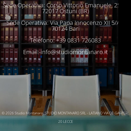
Sede Operativa: Corso Vittorio Emanuele, 250 –
72017 Ostuni (BR)
Sede Operativa: Via Papa Innocenzo XII 5/A –
70124 Bari
Telefono: +39 0831 726083
Email:
info@studiomontanaro.it
© 2026 Studio Montanaro. STUDIO MONTANARO SRL - LATIANO VIA DE GASPERI,
20 LECCE