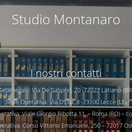
Studio Montanaro
I nostri contatti
Sede legale: Via De Gasperi, 20 -72022 Latiano (BR
Sede Operativa: Via D’Elia, 8 -73100 Lecce (LE)
rativa: Viale Giorgio Ribotta 11, – Roma (RO) – 
erativa: Corso Vittorio Emanuele, 250 – 72017 Ost