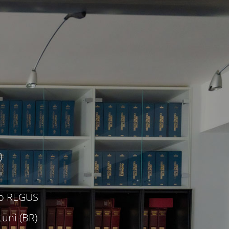
)
c/o REGUS
uni (BR)