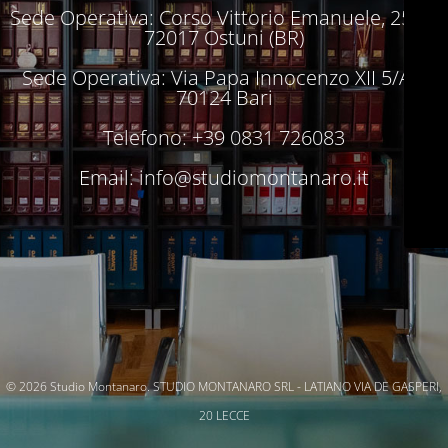
Sede Operativa: Corso Vittorio Emanuele, 250 –
72017 Ostuni (BR)
Sede Operativa: Via Papa Innocenzo XII 5/A –
70124 Bari
Telefono: +39 0831 726083
Email:
info@studiomontanaro.it
© 2026 Studio Montanaro. STUDIO MONTANARO SRL - LATIANO VIA DE GASPERI,
20 LECCE