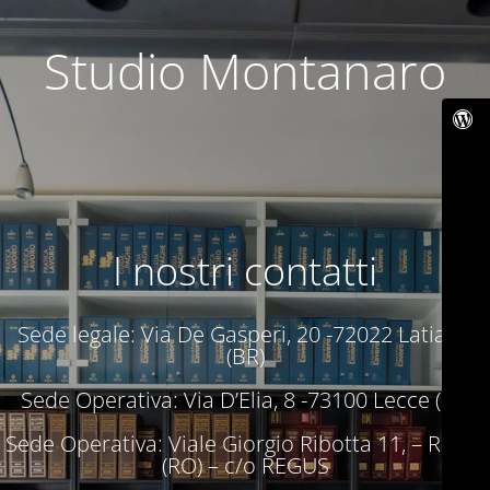
Studio Montanaro
I nostri contatti
Sede legale: Via De Gasperi, 20 -72022 Latiano
(BR)
Sede Operativa: Via D’Elia, 8 -73100 Lecce (LE)
Sede Operativa: Viale Giorgio Ribotta 11, – Roma
(RO) – c/o REGUS