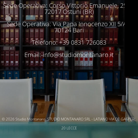
Sede Operativa: Corso Vittorio Emanuele, 250 –
72017 Ostuni (BR)
Sede Operativa: Via Papa Innocenzo XII 5/A –
70124 Bari
Telefono: +39 0831 726083
Email:
info@studiomontanaro.it
© 2026 Studio Montanaro. STUDIO MONTANARO SRL - LATIANO VIA DE GASPERI,
20 LECCE