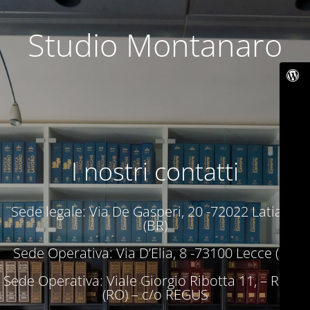
Studio Montanaro
I nostri contatti
Sede legale: Via De Gasperi, 20 -72022 Latiano
(BR)
Sede Operativa: Via D’Elia, 8 -73100 Lecce (LE)
Sede Operativa: Viale Giorgio Ribotta 11, – Roma
(RO) – c/o REGUS