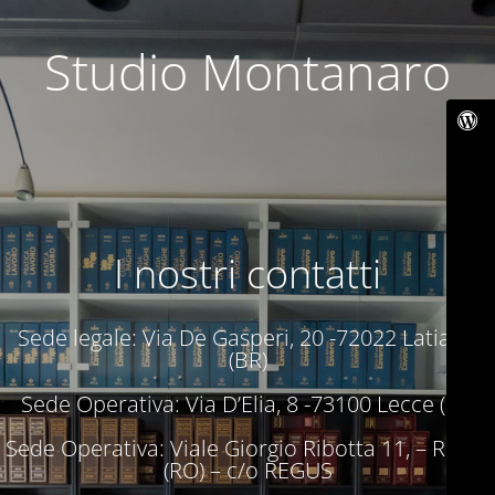
Studio Montanaro
I nostri contatti
Sede legale: Via De Gasperi, 20 -72022 Latiano
(BR)
Sede Operativa: Via D’Elia, 8 -73100 Lecce (LE)
Sede Operativa: Viale Giorgio Ribotta 11, – Roma
(RO) – c/o REGUS