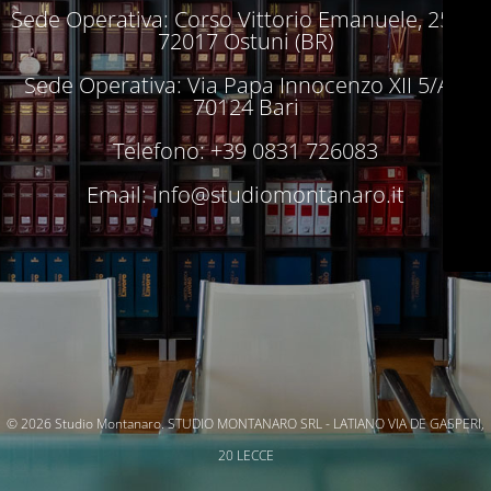
Sede Operativa: Corso Vittorio Emanuele, 250 –
72017 Ostuni (BR)
Sede Operativa: Via Papa Innocenzo XII 5/A –
70124 Bari
Telefono: +39 0831 726083
Email:
info@studiomontanaro.it
© 2026 Studio Montanaro. STUDIO MONTANARO SRL - LATIANO VIA DE GASPERI,
20 LECCE