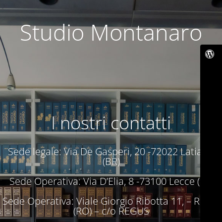
Studio Montanaro
I nostri contatti
Sede legale: Via De Gasperi, 20 -72022 Latiano
(BR)
Sede Operativa: Via D’Elia, 8 -73100 Lecce (LE)
Sede Operativa: Viale Giorgio Ribotta 11, – Roma
(RO) – c/o REGUS