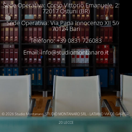
Sede Operativa: Corso Vittorio Emanuele, 250 –
72017 Ostuni (BR)
Sede Operativa: Via Papa Innocenzo XII 5/A –
70124 Bari
Telefono: +39 0831 726083
Email:
info@studiomontanaro.it
© 2026 Studio Montanaro. STUDIO MONTANARO SRL - LATIANO VIA DE GASPERI,
20 LECCE