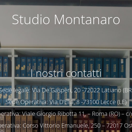
Studio Montanaro
I nostri contatti
Sede legale: Via De Gasperi, 20 -72022 Latiano (BR
Sede Operativa: Via D’Elia, 8 -73100 Lecce (LE)
rativa: Viale Giorgio Ribotta 11, – Roma (RO) – 
erativa: Corso Vittorio Emanuele, 250 – 72017 Ost