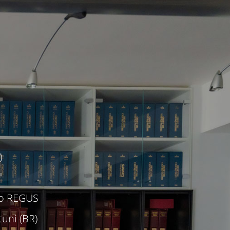
)
c/o REGUS
uni (BR)