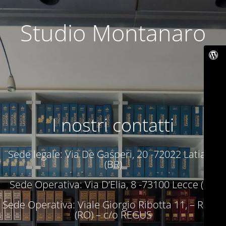
Studio Montanaro
I nostri contatti
Sede legale: Via De Gasperi, 20 -72022 Latiano
(BR)
Sede Operativa: Via D’Elia, 8 -73100 Lecce (LE)
Sede Operativa: Viale Giorgio Ribotta 11, – Roma
(RO) – c/o REGUS