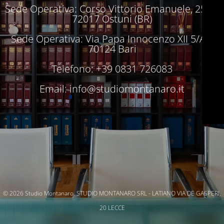
Sede Operativa: Corso Vittorio Emanuele, 250 –
72017 Ostuni (BR)
Sede Operativa: Via Papa Innocenzo XII 5/A –
70124 Bari
Telefono: +39 0831 726083
Email:
info@studiomontanaro.it
© 2026 Studio Montanaro. STUDIO MONTANARO SRL - LATIANO VIA DE GASPERI,
20 LECCE