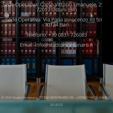
Sede Operativa: Corso Vittorio Emanuele, 250 –
72017 Ostuni (BR)
Sede Operativa: Via Papa Innocenzo XII 5/A –
70124 Bari
Telefono: +39 0831 726083
Email:
info@studiomontanaro.it
© 2026 Studio Montanaro. STUDIO MONTANARO SRL - LATIANO VIA DE GASPERI,
20 LECCE