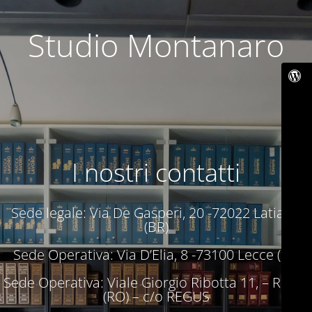
Studio Montanaro
I nostri contatti
Sede legale: Via De Gasperi, 20 -72022 Latiano
(BR)
Sede Operativa: Via D’Elia, 8 -73100 Lecce (LE)
Sede Operativa: Viale Giorgio Ribotta 11, – Roma
(RO) – c/o REGUS