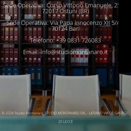
Sede Operativa: Corso Vittorio Emanuele, 250 –
72017 Ostuni (BR)
Sede Operativa: Via Papa Innocenzo XII 5/A –
70124 Bari
Telefono: +39 0831 726083
Email:
info@studiomontanaro.it
© 2026 Studio Montanaro. STUDIO MONTANARO SRL - LATIANO VIA DE GASPERI,
20 LECCE