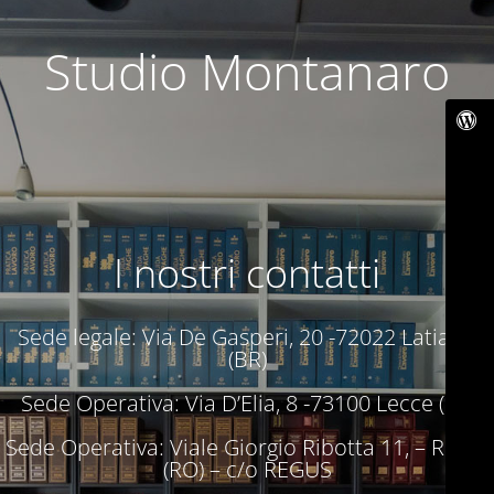
Studio Montanaro
I nostri contatti
Sede legale: Via De Gasperi, 20 -72022 Latiano
(BR)
Sede Operativa: Via D’Elia, 8 -73100 Lecce (LE)
Sede Operativa: Viale Giorgio Ribotta 11, – Roma
(RO) – c/o REGUS