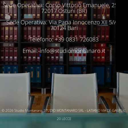
Sede Operativa: Corso Vittorio Emanuele, 250 –
72017 Ostuni (BR)
Sede Operativa: Via Papa Innocenzo XII 5/A –
70124 Bari
Telefono: +39 0831 726083
Email:
info@studiomontanaro.it
© 2026 Studio Montanaro. STUDIO MONTANARO SRL - LATIANO VIA DE GASPERI,
20 LECCE