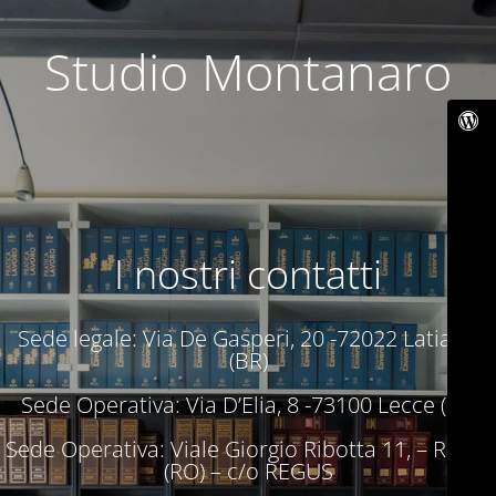
Studio Montanaro
I nostri contatti
Sede legale: Via De Gasperi, 20 -72022 Latiano
(BR)
Sede Operativa: Via D’Elia, 8 -73100 Lecce (LE)
Sede Operativa: Viale Giorgio Ribotta 11, – Roma
(RO) – c/o REGUS