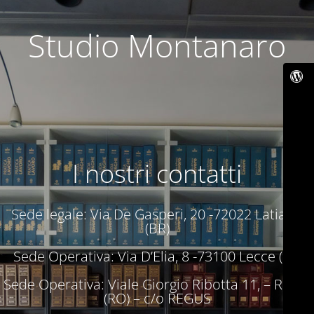
Studio Montanaro
I nostri contatti
Sede legale: Via De Gasperi, 20 -72022 Latiano
(BR)
Sede Operativa: Via D’Elia, 8 -73100 Lecce (LE)
Sede Operativa: Viale Giorgio Ribotta 11, – Roma
(RO) – c/o REGUS