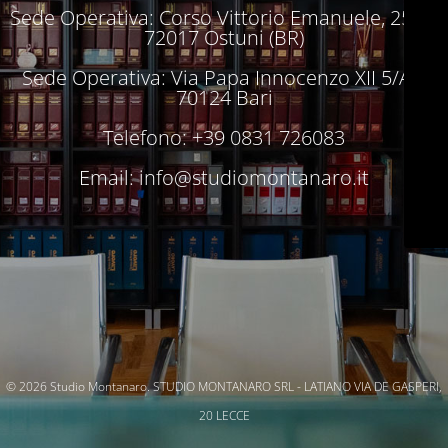
Sede Operativa: Corso Vittorio Emanuele, 250 –
72017 Ostuni (BR)
Sede Operativa: Via Papa Innocenzo XII 5/A –
70124 Bari
Telefono: +39 0831 726083
Email:
info@studiomontanaro.it
© 2026 Studio Montanaro. STUDIO MONTANARO SRL - LATIANO VIA DE GASPERI,
20 LECCE