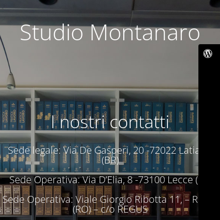
Studio Montanaro
I nostri contatti
Sede legale: Via De Gasperi, 20 -72022 Latiano
(BR)
Sede Operativa: Via D’Elia, 8 -73100 Lecce (LE)
Sede Operativa: Viale Giorgio Ribotta 11, – Roma
(RO) – c/o REGUS