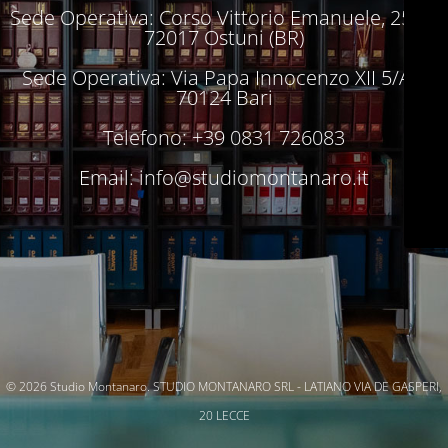
Sede Operativa: Corso Vittorio Emanuele, 250 –
72017 Ostuni (BR)
Sede Operativa: Via Papa Innocenzo XII 5/A –
70124 Bari
Telefono: +39 0831 726083
Email:
info@studiomontanaro.it
© 2026 Studio Montanaro. STUDIO MONTANARO SRL - LATIANO VIA DE GASPERI,
20 LECCE