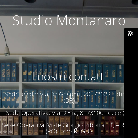
Studio Montanaro
I nostri contatti
Sede legale: Via De Gasperi, 20 -72022 Latiano
(BR)
Sede Operativa: Via D’Elia, 8 -73100 Lecce (LE)
Sede Operativa: Viale Giorgio Ribotta 11, – Roma
(RO) – c/o REGUS