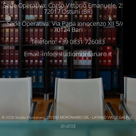
Sede Operativa: Corso Vittorio Emanuele, 250 –
72017 Ostuni (BR)
Sede Operativa: Via Papa Innocenzo XII 5/A –
70124 Bari
Telefono: +39 0831 726083
Email:
info@studiomontanaro.it
© 2026 Studio Montanaro. STUDIO MONTANARO SRL - LATIANO VIA DE GASPERI,
20 LECCE