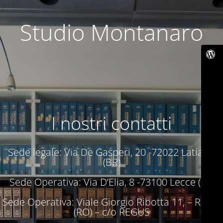
Studio Montanaro
I nostri contatti
Sede legale: Via De Gasperi, 20 -72022 Latiano
(BR)
Sede Operativa: Via D’Elia, 8 -73100 Lecce (LE)
Sede Operativa: Viale Giorgio Ribotta 11, – Roma
(RO) – c/o REGUS