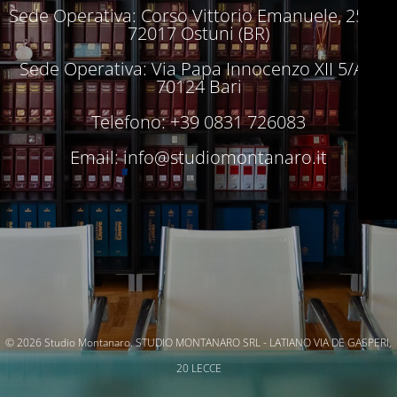
Sede Operativa: Corso Vittorio Emanuele, 250 –
72017 Ostuni (BR)
Sede Operativa: Via Papa Innocenzo XII 5/A –
70124 Bari
Telefono: +39 0831 726083
Email:
info@studiomontanaro.it
© 2026 Studio Montanaro. STUDIO MONTANARO SRL - LATIANO VIA DE GASPERI,
20 LECCE