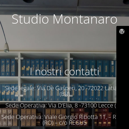
Studio Montanaro
I nostri contatti
Sede legale: Via De Gasperi, 20 -72022 Latiano
(BR)
Sede Operativa: Via D’Elia, 8 -73100 Lecce (LE)
Sede Operativa: Viale Giorgio Ribotta 11, – Roma
(RO) – c/o REGUS