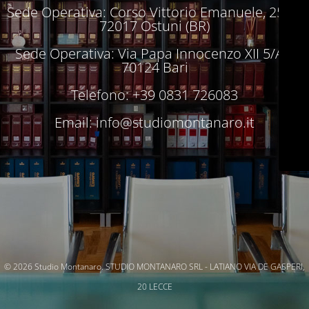
Sede Operativa: Corso Vittorio Emanuele, 250 –
72017 Ostuni (BR)
Sede Operativa: Via Papa Innocenzo XII 5/A –
70124 Bari
Telefono: +39 0831 726083
Email:
info@studiomontanaro.it
© 2026 Studio Montanaro. STUDIO MONTANARO SRL - LATIANO VIA DE GASPERI,
20 LECCE