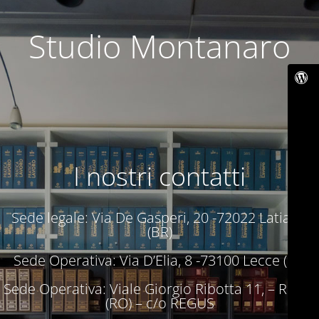
Studio Montanaro
I nostri contatti
Sede legale: Via De Gasperi, 20 -72022 Latiano
(BR)
Sede Operativa: Via D’Elia, 8 -73100 Lecce (LE)
Sede Operativa: Viale Giorgio Ribotta 11, – Roma
(RO) – c/o REGUS