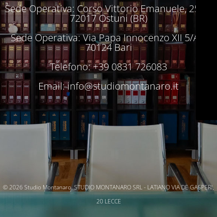
Sede Operativa: Corso Vittorio Emanuele, 250 –
72017 Ostuni (BR)
Sede Operativa: Via Papa Innocenzo XII 5/A –
70124 Bari
Telefono: +39 0831 726083
Email:
info@studiomontanaro.it
© 2026 Studio Montanaro. STUDIO MONTANARO SRL - LATIANO VIA DE GASPERI,
20 LECCE