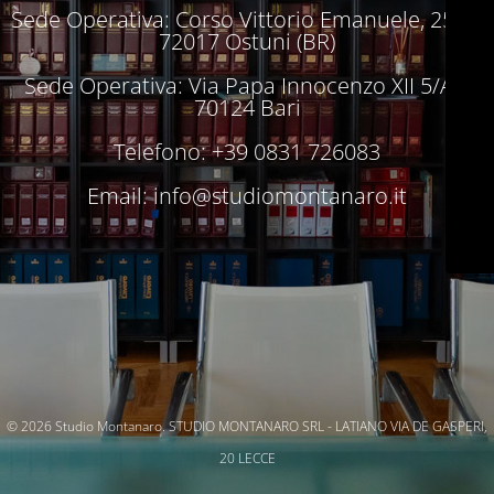
Sede Operativa: Corso Vittorio Emanuele, 250 –
72017 Ostuni (BR)
Sede Operativa: Via Papa Innocenzo XII 5/A –
70124 Bari
Telefono: +39 0831 726083
Email:
info@studiomontanaro.it
© 2026 Studio Montanaro. STUDIO MONTANARO SRL - LATIANO VIA DE GASPERI,
20 LECCE