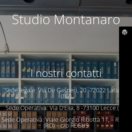
Studio Montanaro
I nostri contatti
Sede legale: Via De Gasperi, 20 -72022 Latiano
(BR)
Sede Operativa: Via D’Elia, 8 -73100 Lecce (LE)
Sede Operativa: Viale Giorgio Ribotta 11, – Roma
(RO) – c/o REGUS