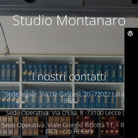
Studio Montanaro
I nostri contatti
Sede legale: Via De Gasperi, 20 -72022 Latiano
(BR)
Sede Operativa: Via D’Elia, 8 -73100 Lecce (LE)
Sede Operativa: Viale Giorgio Ribotta 11, – Roma
(RO) – c/o REGUS