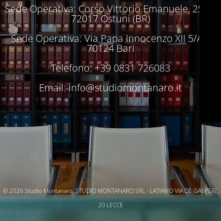
Sede Operativa: Corso Vittorio Emanuele, 250 –
72017 Ostuni (BR)
Sede Operativa: Via Papa Innocenzo XII 5/A –
70124 Bari
Telefono: +39 0831 726083
Email:
info@studiomontanaro.it
© 2026 Studio Montanaro. STUDIO MONTANARO SRL - LATIANO VIA DE GASPERI,
20 LECCE