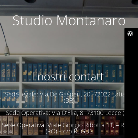
Studio Montanaro
I nostri contatti
Sede legale: Via De Gasperi, 20 -72022 Latiano
(BR)
Sede Operativa: Via D’Elia, 8 -73100 Lecce (LE)
Sede Operativa: Viale Giorgio Ribotta 11, – Roma
(RO) – c/o REGUS