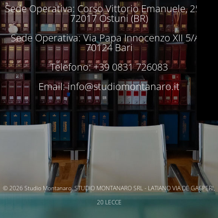
Sede Operativa: Corso Vittorio Emanuele, 250 –
72017 Ostuni (BR)
Sede Operativa: Via Papa Innocenzo XII 5/A –
70124 Bari
Telefono: +39 0831 726083
Email:
info@studiomontanaro.it
© 2026 Studio Montanaro. STUDIO MONTANARO SRL - LATIANO VIA DE GASPERI,
20 LECCE