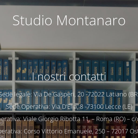
Studio Montanaro
I nostri contatti
Sede legale: Via De Gasperi, 20 -72022 Latiano (BR
Sede Operativa: Via D’Elia, 8 -73100 Lecce (LE)
rativa: Viale Giorgio Ribotta 11, – Roma (RO) – 
erativa: Corso Vittorio Emanuele, 250 – 72017 Ost