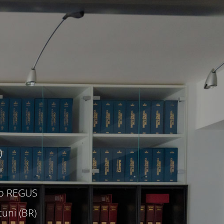
)
c/o REGUS
uni (BR)