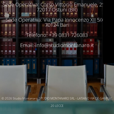
Sede Operativa: Corso Vittorio Emanuele, 250 –
72017 Ostuni (BR)
Sede Operativa: Via Papa Innocenzo XII 5/A –
70124 Bari
Telefono: +39 0831 726083
Email:
info@studiomontanaro.it
© 2026 Studio Montanaro. STUDIO MONTANARO SRL - LATIANO VIA DE GASPERI,
20 LECCE