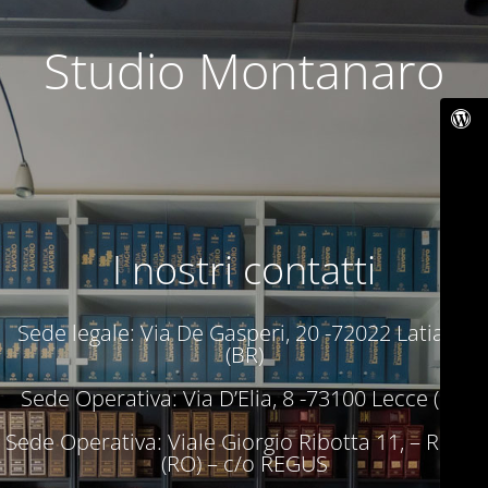
Studio Montanaro
I nostri contatti
Sede legale: Via De Gasperi, 20 -72022 Latiano
(BR)
Sede Operativa: Via D’Elia, 8 -73100 Lecce (LE)
Sede Operativa: Viale Giorgio Ribotta 11, – Roma
(RO) – c/o REGUS