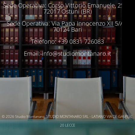
Sede Operativa: Corso Vittorio Emanuele, 250 –
72017 Ostuni (BR)
Sede Operativa: Via Papa Innocenzo XII 5/A –
70124 Bari
Telefono: +39 0831 726083
Email:
info@studiomontanaro.it
© 2026 Studio Montanaro. STUDIO MONTANARO SRL - LATIANO VIA DE GASPERI,
20 LECCE