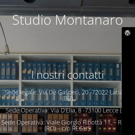
Studio Montanaro
I nostri contatti
Sede legale: Via De Gasperi, 20 -72022 Latiano
(BR)
Sede Operativa: Via D’Elia, 8 -73100 Lecce (LE)
Sede Operativa: Viale Giorgio Ribotta 11, – Roma
(RO) – c/o REGUS