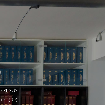
)
c/o REGUS
uni (BR)