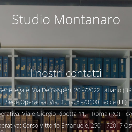
Studio Montanaro
I nostri contatti
Sede legale: Via De Gasperi, 20 -72022 Latiano (BR
Sede Operativa: Via D’Elia, 8 -73100 Lecce (LE)
rativa: Viale Giorgio Ribotta 11, – Roma (RO) – 
erativa: Corso Vittorio Emanuele, 250 – 72017 Ost