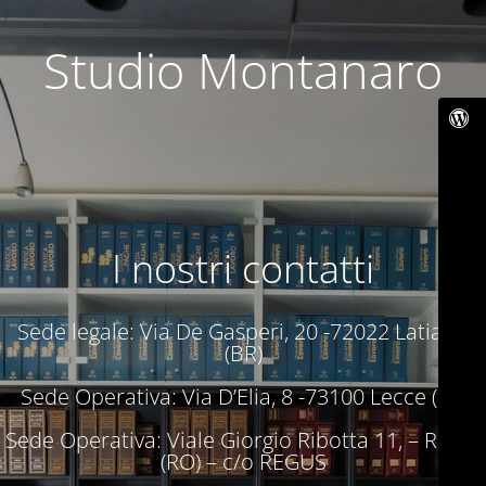
Studio Montanaro
I nostri contatti
Sede legale: Via De Gasperi, 20 -72022 Latiano
(BR)
Sede Operativa: Via D’Elia, 8 -73100 Lecce (LE)
Sede Operativa: Viale Giorgio Ribotta 11, – Roma
(RO) – c/o REGUS