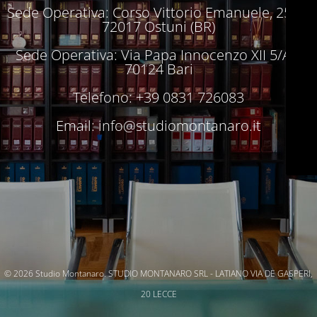
Sede Operativa: Corso Vittorio Emanuele, 250 –
72017 Ostuni (BR)
Sede Operativa: Via Papa Innocenzo XII 5/A –
70124 Bari
Telefono: +39 0831 726083
Email:
info@studiomontanaro.it
© 2026 Studio Montanaro. STUDIO MONTANARO SRL - LATIANO VIA DE GASPERI,
20 LECCE