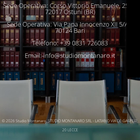
Sede Operativa: Corso Vittorio Emanuele, 250 –
72017 Ostuni (BR)
Sede Operativa: Via Papa Innocenzo XII 5/A –
70124 Bari
Telefono: +39 0831 726083
Email:
info@studiomontanaro.it
© 2026 Studio Montanaro. STUDIO MONTANARO SRL - LATIANO VIA DE GASPERI,
20 LECCE