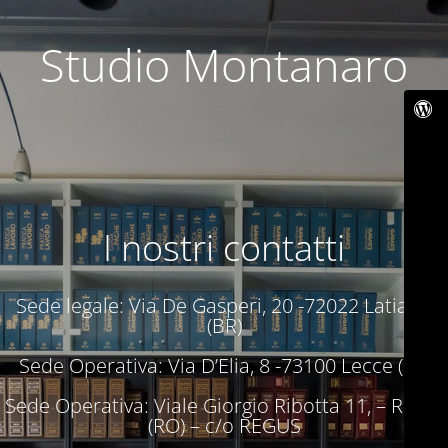
Studio Montanaro
I nostri contatti
Sede legale: Via De Gasperi, 20 -72022 Latiano
(BR)
Sede Operativa: Via D’Elia, 8 -73100 Lecce (LE)
Sede Operativa: Viale Giorgio Ribotta 11, – Roma
(RO) – c/o REGUS