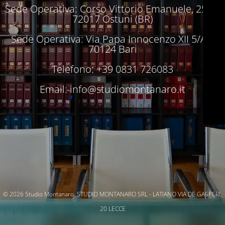
Sede Operativa: Corso Vittorio Emanuele, 250 –
72017 Ostuni (BR)
Sede Operativa: Via Papa Innocenzo XII 5/A –
70124 Bari
Telefono: +39 0831 726083
Email:
info@studiomontanaro.it
© 2026 Studio Montanaro. STUDIO MONTANARO SRL - LATIANO VIA DE GASPERI,
20 LECCE