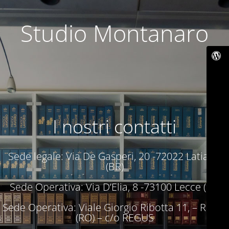
Studio Montanaro
I nostri contatti
Sede legale: Via De Gasperi, 20 -72022 Latiano
(BR)
Sede Operativa: Via D’Elia, 8 -73100 Lecce (LE)
Sede Operativa: Viale Giorgio Ribotta 11, – Roma
(RO) – c/o REGUS