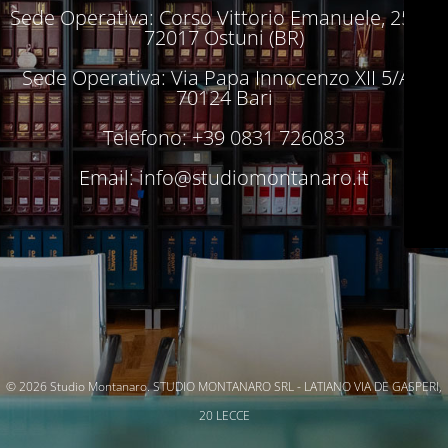
Sede Operativa: Corso Vittorio Emanuele, 250 –
72017 Ostuni (BR)
Sede Operativa: Via Papa Innocenzo XII 5/A –
70124 Bari
Telefono: +39 0831 726083
Email:
info@studiomontanaro.it
© 2026 Studio Montanaro. STUDIO MONTANARO SRL - LATIANO VIA DE GASPERI,
20 LECCE