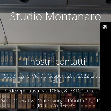
Studio Montanaro
I nostri contatti
Sede legale: Via De Gasperi, 20 -72022 Latiano
(BR)
Sede Operativa: Via D’Elia, 8 -73100 Lecce (LE)
Sede Operativa: Viale Giorgio Ribotta 11, – Roma
(RO) – c/o REGUS