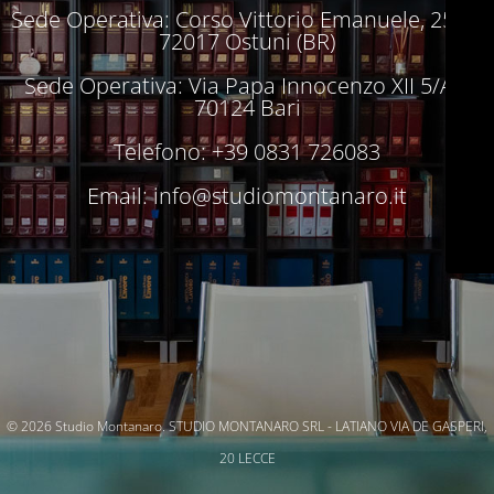
Sede Operativa: Corso Vittorio Emanuele, 250 –
72017 Ostuni (BR)
Sede Operativa: Via Papa Innocenzo XII 5/A –
70124 Bari
Telefono: +39 0831 726083
Email:
info@studiomontanaro.it
© 2026 Studio Montanaro. STUDIO MONTANARO SRL - LATIANO VIA DE GASPERI,
20 LECCE