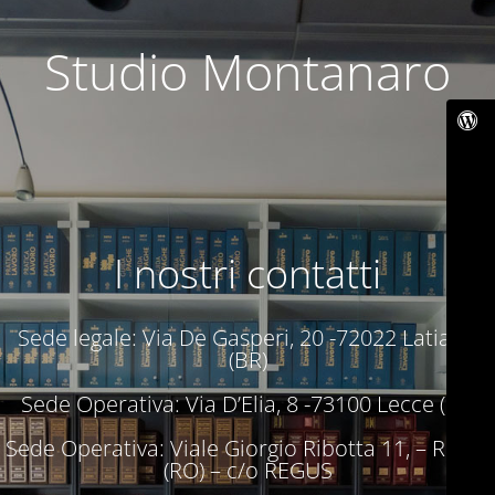
Studio Montanaro
I nostri contatti
Sede legale: Via De Gasperi, 20 -72022 Latiano
(BR)
Sede Operativa: Via D’Elia, 8 -73100 Lecce (LE)
Sede Operativa: Viale Giorgio Ribotta 11, – Roma
(RO) – c/o REGUS