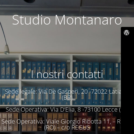
Studio Montanaro
I nostri contatti
Sede legale: Via De Gasperi, 20 -72022 Latiano
(BR)
Sede Operativa: Via D’Elia, 8 -73100 Lecce (LE)
Sede Operativa: Viale Giorgio Ribotta 11, – Roma
(RO) – c/o REGUS