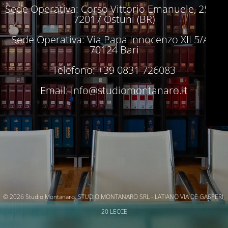
Sede Operativa: Corso Vittorio Emanuele, 250 –
72017 Ostuni (BR)
Sede Operativa: Via Papa Innocenzo XII 5/A –
70124 Bari
Telefono: +39 0831 726083
Email:
info@studiomontanaro.it
© 2026 Studio Montanaro. STUDIO MONTANARO SRL - LATIANO VIA DE GASPERI,
20 LECCE