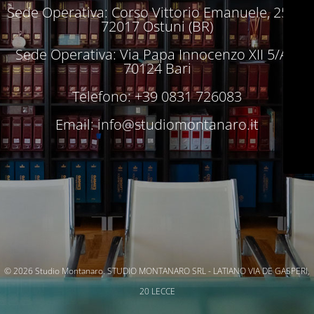
Sede Operativa: Corso Vittorio Emanuele, 250 –
72017 Ostuni (BR)
Sede Operativa: Via Papa Innocenzo XII 5/A –
70124 Bari
Telefono: +39 0831 726083
Email:
info@studiomontanaro.it
© 2026 Studio Montanaro. STUDIO MONTANARO SRL - LATIANO VIA DE GASPERI,
20 LECCE