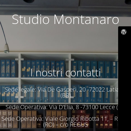
Studio Montanaro
I nostri contatti
Sede legale: Via De Gasperi, 20 -72022 Latiano
(BR)
Sede Operativa: Via D’Elia, 8 -73100 Lecce (LE)
Sede Operativa: Viale Giorgio Ribotta 11, – Roma
(RO) – c/o REGUS